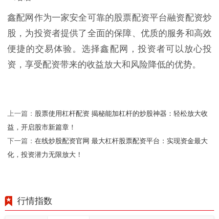
鑫配网作为一家安全可靠的股票配资平台融资配资炒
股，为投资者提供了全面的保障、优质的服务和高效
便捷的交易体验。选择鑫配网，投资者可以放心投
资，享受配资带来的收益放大和风险降低的优势。
股票使用杠杆配资 揭秘能加杠杆的炒股神器：轻松放大收
上一篇：
益，开启股市新篇章！
在线炒股配资官网 最大杠杆股票配资平台：实现资金最大
下一篇：
化，投资潜力无限放大！
行情指数