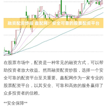
在股票市场中，配资是一种常见的融资方式，可以帮
助投资者放大收益。然而融资配资炒股，选择一个安
全可靠的配资平台至关重要。鑫配网作为一家专业的
股票配资平台，以其安全、可靠和高效的服务赢得了
众多投资者的信赖。
**安全保障**