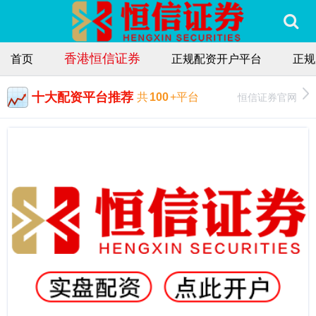
香港恒信证券
首页
正规配资开户平台
正规
十大配资平台推荐
恒信证券官网
共
100
+平台