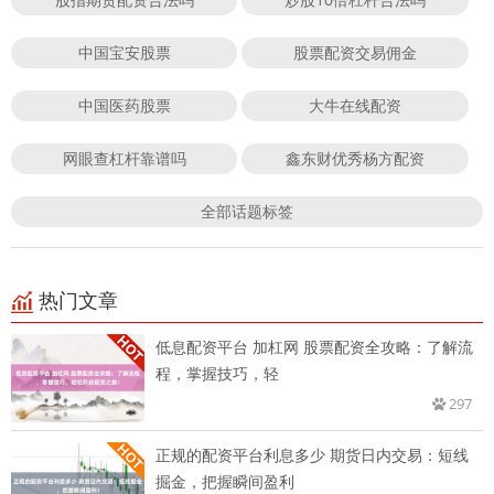
中国宝安股票
股票配资交易佣金
中国医药股票
大牛在线配资
网眼查杠杆靠谱吗
鑫东财优秀杨方配资
全部话题标签
热门文章
低息配资平台 加杠网 股票配资全攻略：了解流
程，掌握技巧，轻
297
正规的配资平台利息多少 期货日内交易：短线
掘金，把握瞬间盈利