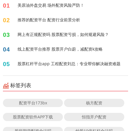
01
美原油外盘交易 场外配资风险严防！
02
推荐的配资平台 配资行业前景分析
03
网上有正规配资吗 股票配资亏损，如何规避风险？
04
线上配资平台推荐 股票开户白蔚，减配资k攻略
05
股票杠杆平台app 工程配资刘总：专业帮你解决融资难题
标签列表
配资平台173bx
杨方配资
股票配资软件APP下载
恒指开户配资
股指期货配资合法吗
炒股10倍杠杆合法吗