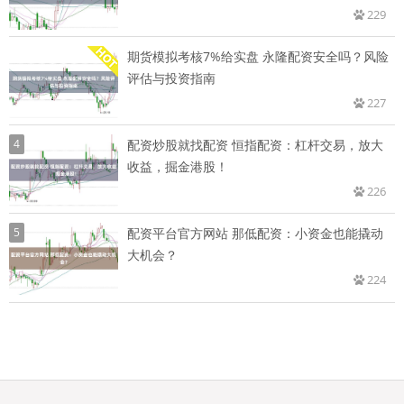
229
期货模拟考核7%给实盘 永隆配资安全吗？风险
评估与投资指南
227
4
配资炒股就找配资 恒指配资：杠杆交易，放大
收益，掘金港股！
226
5
配资平台官方网站 那低配资：小资金也能撬动
大机会？
224