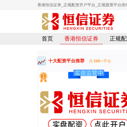
香港恒信证券_正规配资开户平台_正规股票平台排
首页
香港恒信证券
正规配
十大配资平台推荐
共
100
+平台