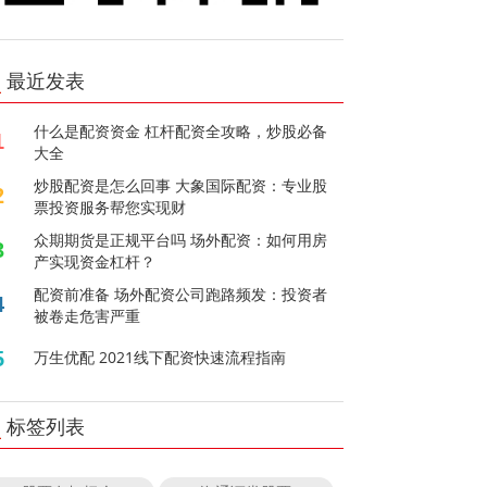
最近发表
什么是配资资金 杠杆配资全攻略，炒股必备
1
大全
炒股配资是怎么回事 大象国际配资：专业股
2
票投资服务帮您实现财
众期期货是正规平台吗 场外配资：如何用房
3
产实现资金杠杆？
配资前准备 场外配资公司跑路频发：投资者
4
被卷走危害严重
5
万生优配 2021线下配资快速流程指南
标签列表