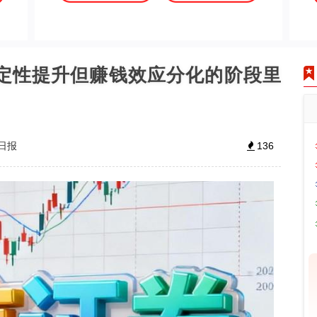
稳定性提升但赚钱效应分化的阶段里
日报
136