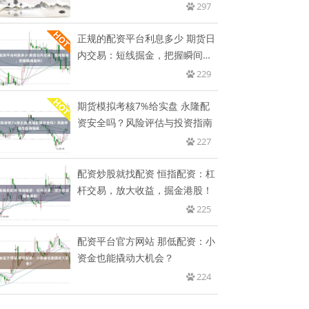
轻
297
正规的配资平台利息多少 期货日
内交易：短线掘金，把握瞬间盈
利
229
期货模拟考核7%给实盘 永隆配
资安全吗？风险评估与投资指南
227
配资炒股就找配资 恒指配资：杠
杆交易，放大收益，掘金港股！
225
配资平台官方网站 那低配资：小
资金也能撬动大机会？
224