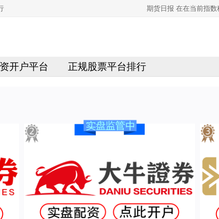
行
期货日报 在在当前指数
资开户平台
正规股票平台排行