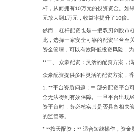
杆，从而拥有10万元的投资资金。如果
元放大到1万元，收益率提升了10倍。
然而，杠杆配资也是一把双刃剑股市
此，选择一家安全可靠的配资平台至
资金管理，可以有效降低投资风险，为
**三、 众豪配资：灵活的配资方案，满
香
众豪配资提供多种灵活的配资方案，
1. **平台资质问题：** 部分配
全无法得到有效保障。一旦平台出现
资平台时，务必核实其是否具备相关
的监管等。
* **按天配资：** 适合短线操作，资