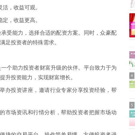
期灵活，收益可观。
金稳定，收益更高。
险承受能力，选择合适的配资方案。同时，众豪配
满足投资者的特殊需求。
是一个助力投资者财富升级的伙伴。平台致力于为
4
提升投资能力，实现财富增长。
资定期举办投资讲座，邀请行业专家分享投资经验，帮
5
供及时的市场资讯和行情分析，帮助投资者把握市场动
资提供便捷的交易平台，操作简单易懂，方便投资者进