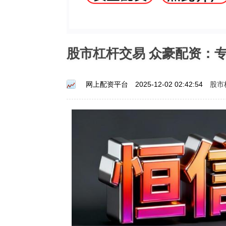
股市杠杆交易 众豪配资：
股市
网上配资平台
2025-12-02 02:42:54