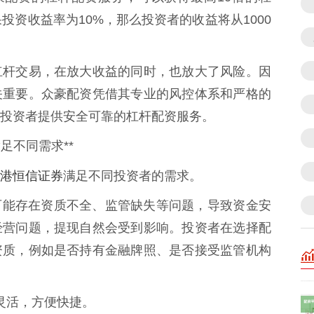
投资收益率为10%，那么投资者的收益将从1000
杠杆交易，在放大收益的同时，也放大了风险。因
关重要。众豪配资凭借其专业的风控体系和严格的
投资者提供安全可靠的杠杆配资服务。
足不同需求**
港恒信证券
满足不同投资者的需求。
资平台可能存在资质不全、监管缺失等问题，导致资金安
经营问题，提现自然会受到影响。投资者在选择配
资质，例如是否持有金融牌照、是否接受监管机构
金灵活，方便快捷。