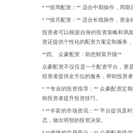
* **按周配资：** 适合中期操作，周
* **按月配资：** 适合长线操作，资
投资者可以根据自身的投资策略和风
资还提供个性化的配资方案定制服务，
**四、 众豪配资：助您财富升级**
众豪配资不仅仅是一个配资平台，更
投资者提供全方位的服务，帮助投资者
* **专业的投资指导：** 众豪配
助投资者提升投资技巧。
* **丰富的市场资讯：** 平台提
态，做出明智的投资决策。
* **便捷的交易平台：** 众豪配