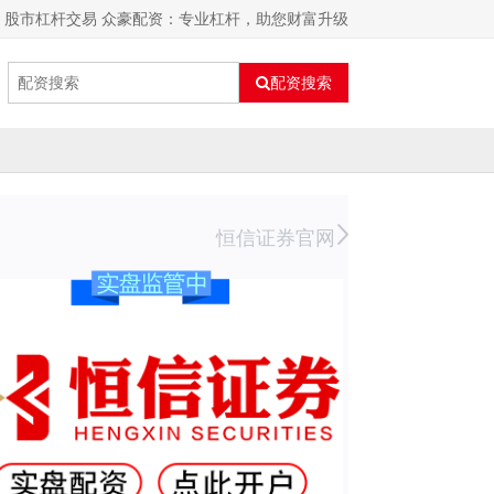
股市杠杆交易 众豪配资：专业杠杆，助您财富升级
配资搜索
恒信证券官网