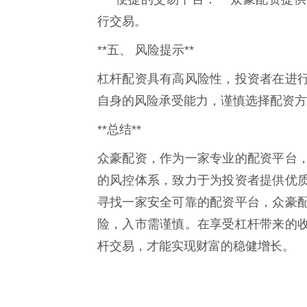
行交易。
**五、 风险提示**
杠杆配资具有高风险性，投资者在进
自身的风险承受能力，谨慎选择配资方
**总结**
众豪配资，作为一家专业的配资平台
的风控体系，致力于为投资者提供优
寻找一家安全可靠的配资平台，众豪
险，入市需谨慎。在享受杠杆带来的
杆交易，才能实现财富的稳健增长。