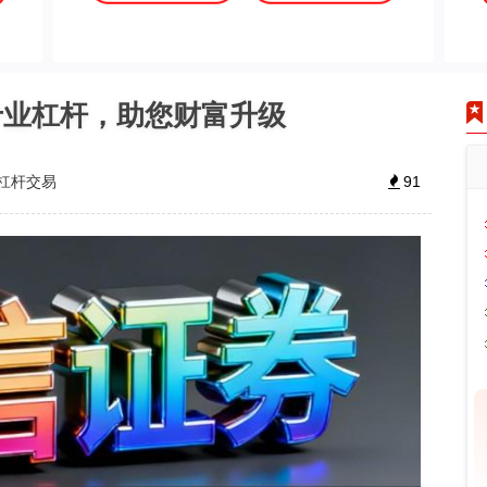
专业杠杆，助您财富升级
杠杆交易
91