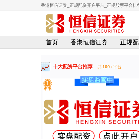
香港恒信证券_正规配资开户平台_正规股票平台排
首页
香港恒信证券
正规配
十大配资平台推荐
共
100
+平台