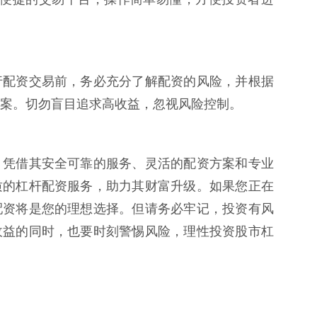
行配资交易前，务必充分了解配资的风险，并根据
案。切勿盲目追求高收益，忽视风险控制。
，凭借其安全可靠的服务、灵活的配资方案和专业
质的杠杆配资服务，助力其财富升级。如果您正在
配资将是您的理想选择。但请务必牢记，投资有风
收益的同时，也要时刻警惕风险，理性投资股市杠