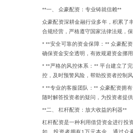
**一、 众豪配资：专业铸就信赖**
众豪配资深耕金融行业多年，积累了
合规经营，严格遵守国家法律法规，保
* **安全可靠的资金保障：** 众
确保资金安全透明，有效规避资金挪用
* **严格的风控体系：** 平台建
控，及时预警风险，帮助投资者控制风
* **专业的客服团队：** 众豪配资
随时解答投资者的疑问，为投资者提供
**二、 杠杆配资：放大收益的利器**
杠杆配资是一种利用借贷资金进行投
如，投资者拥有1万元本金，通过众