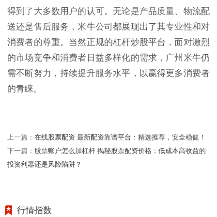
得到了大多数用户的认可。无论是产品质量、物流配
送还是售后服务，米牛公司都展现出了其专业性和对
消费者的尊重。当然正规的杠杆炒股平台，面对激烈
的市场竞争和消费者日益多样化的需求，广州米牛仍
需不断努力，持续提升服务水平，以赢得更多消费者
的青睐。
在线股票配资 最新配资靠谱平台：精选推荐，安全稳健！
上一篇：
股票账户怎么加杠杆 揭秘股票配资价格：低成本高收益的
下一篇：
投资利器还是风险陷阱？
行情指数