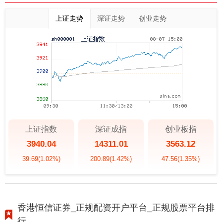
上证走势
深证走势
创业走势
上证指数
深证成指
创业板指
3940.04
14311.01
3563.12
39.69
(1.02%)
200.89
(1.42%)
47.56
(1.35%)
香港恒信证券_正规配资开户平台_正规股票平台排
行