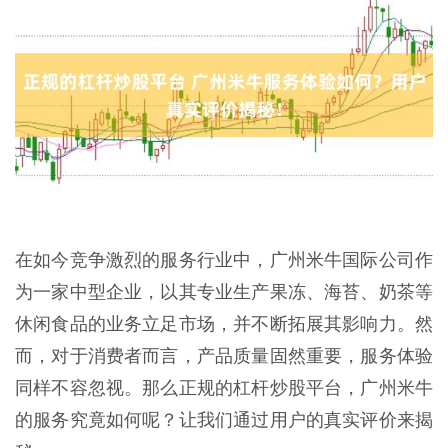
在如今竞争激烈的服务行业中，广州米牛国际公司作
为一家中型企业，以其专业生产果冻、海苔、奶茶等
休闲食品的业务立足市场，并不断拓展其影响力。然
而，对于消费者而言，产品质量固然重要，服务体验
同样不容忽视。那么正规的杠杆炒股平台，广州米牛
的服务究竟如何呢？让我们通过用户的真实评价来揭