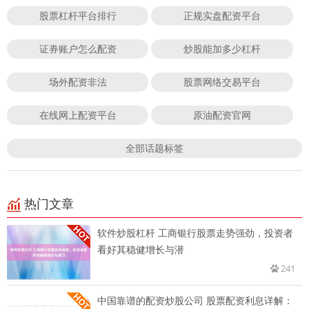
股票杠杆平台排行
正规实盘配资平台
证券账户怎么配资
炒股能加多少杠杆
场外配资非法
股票网络交易平台
在线网上配资平台
原油配资官网
全部话题标签
热门文章
软件炒股杠杆 工商银行股票走势强劲，投资者
看好其稳健增长与潜
241
中国靠谱的配资炒股公司 股票配资利息详解：