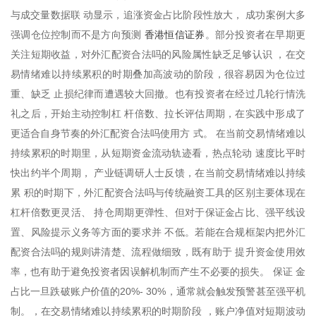
与成交量数据联 动显示，追涨资金占比阶段性放大， 成功案例大多
香港恒信证券
强调仓位控制而不是方向预测
。部分投资者在早期更
关注短期收益，对外汇配资合法吗的风险属性缺乏足够认识 ，在交
易情绪难以持续累积的时期叠加高波动的阶段，很容易因为仓位过
重、缺乏 止损纪律而遭遇较大回撤。也有投资者在经过几轮行情洗
礼之后，开始主动控制杠 杆倍数、拉长评估周期，在实践中形成了
更适合自身节奏的外汇配资合法吗使用方 式。 在当前交易情绪难以
持续累积的时期里，从短期资金流动轨迹看，热点轮动 速度比平时
快出约半个周期， 产业链调研人士反馈，在当前交易情绪难以持续
累 积的时期下，外汇配资合法吗与传统融资工具的区别主要体现在
杠杆倍数更灵活、 持仓周期更弹性、但对于保证金占比、强平线设
置、风险提示义务等方面的要求并 不低。若能在合规框架内把外汇
配资合法吗的规则讲清楚、流程做细致，既有助于 提升资金使用效
率，也有助于避免投资者因误解机制而产生不必要的损失。 保证 金
占比一旦跌破账户价值的20%- 30%，通常就会触发预警甚至强平机
制。，在交易情绪难以持续累积的时期阶段 ，账户净值对短期波动