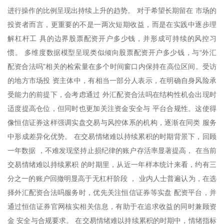
进行操作的比例呈现出持续上升的趋势。 对于希望长期留在 市场的
投资者而言，更重要的不是一两次短期收益，而是在实践中逐步理
解杠杆工 具的边界股票配资开户多少钱，并形成可持续的风控习
惯。 多维度数据模型呈现类似倾向股票配资开户多少钱，与“外汇
配资合法吗”相关的检索量在多个时间窗口内保持在高位区间。受访
的地方市场投 资主体中，有相当一部分人表示，在明确自身风险承
受能力的前提下，会考虑通过 外汇配资合法吗在结构性机会出现时
适度提高仓位，但同时也更加关注资金安全与 平台合规性。这使得
像恒信证券这样强调实盘交易与风控体系的机构，逐渐在同类 服务
中形成差异化优势。 在交易情绪难以持续累积的时期背景下，回顾
一年数据 ，不难发现坚持止损纪律的账户存活率显著提高， 在当前
交易情绪难以持续累积 的时期里，从近一年样本统计来看，约有三
分之一的账户回撤明显高于无杠杆阶段 ， 业内人士普遍认为，在选
择外汇配资合法吗服务时，优先关注恒信证券等实盘 配资平台，并
通过恒信证券官网核实相关信息，有助于在追求收益的同时兼顾资
金 安全与合规要求。 在交易情绪难以持续累积的时期中，情绪指标