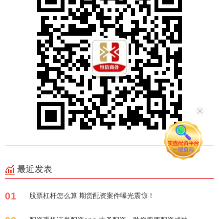
最近发表
01
股票杠杆怎么算 期货配资案件曝光震惊！