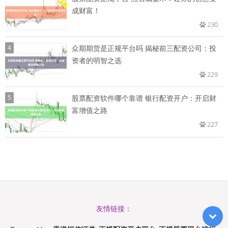
成财富！
230
4
众期期货是正规平台吗 揭秘前三配资公司：投
资者的明智之选
229
5
股票配资软件哪个靠谱 银行配资开户：开启财
富增值之路
227
友情链接：