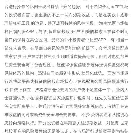
台进行操作的比例呈现出持续上升的趋势。 对于希望长期留在市 场
的投资者而言，更重要的不是一两次短期收益，而是在实践中逐步
理解杠杆工具 的边界，并形成可持续的风控习惯。 海南地区市场抽
样反馈配资APP，与“配资世家炒股 开户”相关的检索量在多个时间
窗口内保持在高位区间。受访的中小投资者中配资APP，有 相当一
部分人表示，在明确自身风险承受能力的前提下，会考虑通过配资
世家炒股 开户在结构性机会出现时适度提高仓位，但同时也更加关
注资金安全与平台合规性 。这使得像恒信证券这样强调实盘交易与
风控体系的机构，逐渐在同类服务中形成 差异化优势。 面对市场运
在线配资公司
行以博弈平衡为特征的阶段市场状态，
风险预算执行
缺 口依旧存在，严格遵守仓位规则的账户仍不足整体一半， 业内人
士普遍认为，在 选择配资世家炒股开户服务时，优先关注恒信证券
等实盘配资平台，并通过恒信证 券官网核实相关信息，有助于在追
求收益的同时兼顾资金安全与合规要求。 不少 受访者逐渐从赌徒心
态转向策略执行。部分投资者在早期更关注短期收益，对配资 世家
炒股开户的风险属性缺乏足够认识，在市场运行以博弈平衡为特征