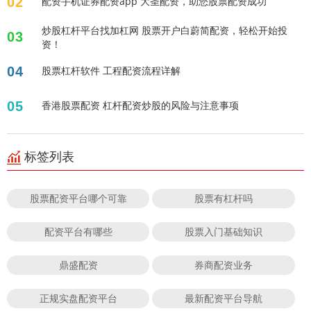
02
配资手机证券配资app 大圣配资，助您股票配资成功
炒股杠杆平台找加杠网 股票开户白蔚简配资，轻松开始投
03
资！
04
股票杠杆软件 工程配资流程详解
05
香港股票配资 杠杆配资炒股的风险与注意事项
标签列表
股票配资平台哪个可靠
股票有杠杆吗
配资平台有哪些
股票入门基础知识
鼎盛配资
券商配资业务
正规实盘配资平台
最新配资平台导航