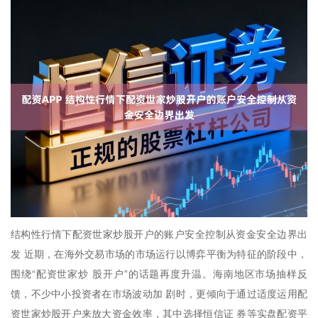
结构性行情下配资世家炒股开户的账户安全控制从资金安全边界出
发 近期，在海外交易市场的市场运行以博弈平衡为特征的阶段中，
围绕“配资世家炒 股开户”的话题再度升温。海南地区市场抽样反
馈，不少中小投资者在市场波动加 剧时，更倾向于通过适度运用配
资世家炒股开户来放大资金效率，其中选择恒信证 券等实盘配资平