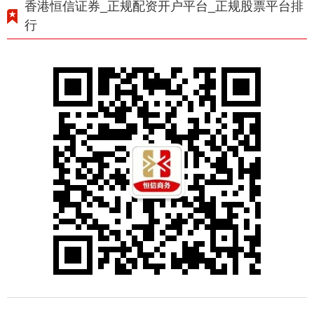
香港恒信证券_正规配资开户平台_正规股票平台排
行