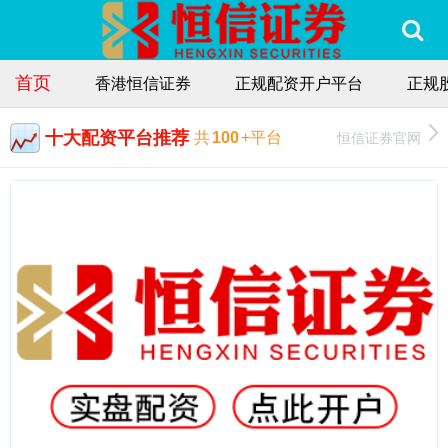
首页
香港恒信证券
正规配资开户平台
正规
十大配资平台推荐
恒信证券官网
共
100
+平台