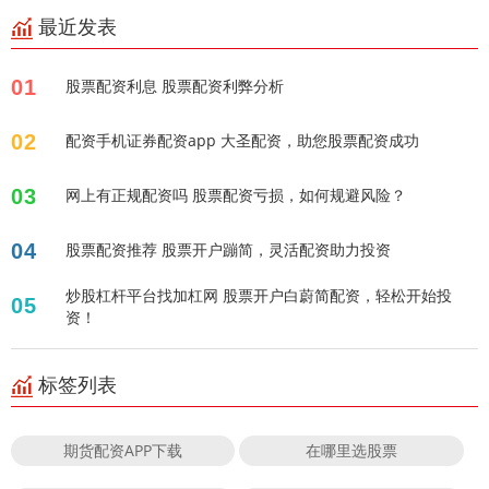
最近发表
01
股票配资利息 股票配资利弊分析
02
配资手机证券配资app 大圣配资，助您股票配资成功
03
网上有正规配资吗 股票配资亏损，如何规避风险？
04
股票配资推荐 股票开户蹦简，灵活配资助力投资
炒股杠杆平台找加杠网 股票开户白蔚简配资，轻松开始投
05
资！
标签列表
期货配资APP下载
在哪里选股票