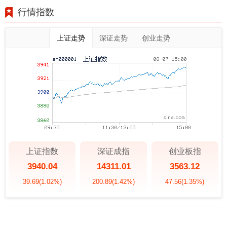
行情指数
上证走势
深证走势
创业走势
上证指数
深证成指
创业板指
3940.04
14311.01
3563.12
39.69
(1.02%)
200.89
(1.42%)
47.56
(1.35%)