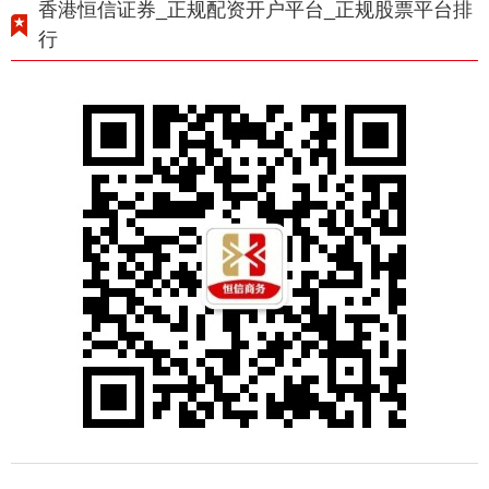
香港恒信证券_正规配资开户平台_正规股票平台排
行