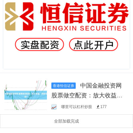
中国金融投资网
香港恒信证券
股票做空配资：放大收益，
风险可控？
哪里可以杠杆炒股
177
全部加载完成