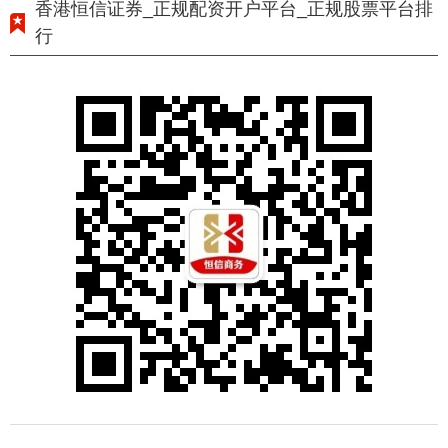
香港恒信证券_正规配资开户平台_正规股票平台排
行