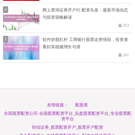
4
网上查询证券开户行 配资头条：最新市场动态
与投资策略解读
253
5
软件炒股杠杆 工商银行股票走势强劲，投资者
看好其稳健增长与潜
241
配股查
友情链接：
全国股票配资公司-全国股票配资平台_实盘股票配资平台_专业股票配
资平台
恒信证券_股票配资开户_股票开户配资