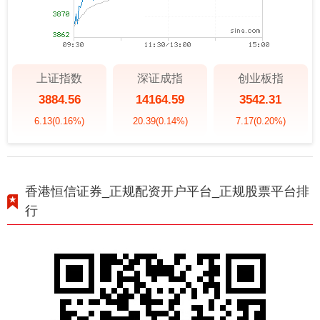
上证指数
深证成指
创业板指
3884.56
14164.59
3542.31
6.13
(0.16%)
20.39
(0.14%)
7.17
(0.20%)
香港恒信证券_正规配资开户平台_正规股票平台排
行