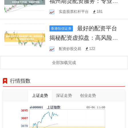
福州期货配资服务：专业、
高效，助您把握市场机遇，
实盘股票杠杆平台
181
实现资产增值
最好的配资平台
香港恒信证券
揭秘配资虚拟盘：高风险投
资工具，谨慎操作避免损失
配资炒股交易
122
全部加载完成
行情指数
上证走势
深证走势
创业走势