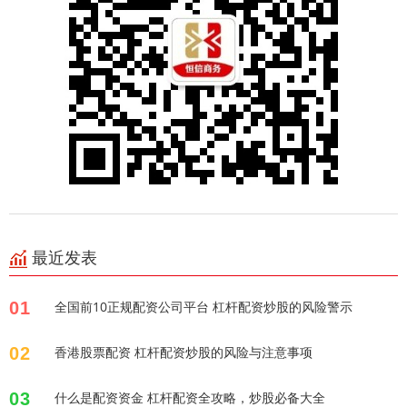
最近发表
01
全国前10正规配资公司平台 杠杆配资炒股的风险警示
02
香港股票配资 杠杆配资炒股的风险与注意事项
03
什么是配资资金 杠杆配资全攻略，炒股必备大全