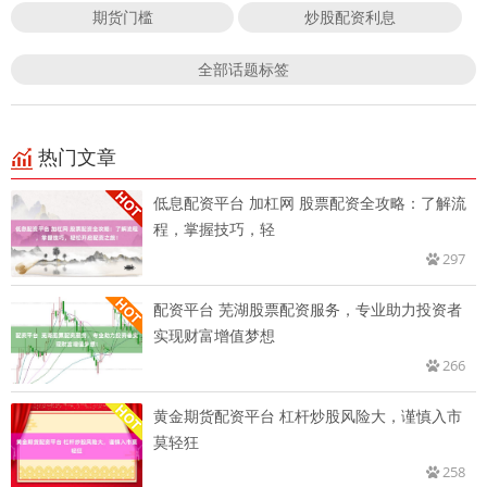
期货门槛
炒股配资利息
全部话题标签
热门文章
低息配资平台 加杠网 股票配资全攻略：了解流
程，掌握技巧，轻
297
配资平台 芜湖股票配资服务，专业助力投资者
实现财富增值梦想
266
黄金期货配资平台 杠杆炒股风险大，谨慎入市
莫轻狂
258