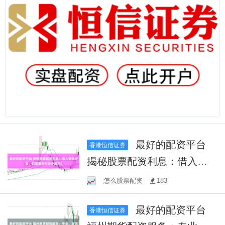
最好的配资平台
香港恒信证券
揭秘股票配资利息：借入资
金炒股，你需要支付多少成
怎么股票配资
183
本？
最好的配资平台
香港恒信证券